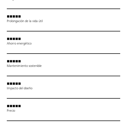
■■■■■
Prolongación de la vida útil
■■■■■
Ahorro energético
■■■■■
Mantenimiento sostenible
■■■■■
Impacto del diseño
■■■■■
Precio