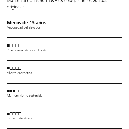
Mantén al día las normas y tecnologías de los equipos
originales.
Menos de 15 años
Antigüedad del elevador
■□□□□
Prolongación del ciclo de vida
■□□□□
Ahorro energético
■■■□□
Mantenimiento sostenible
■□□□□
Impacto del diseño