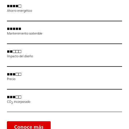
■■■■□
Ahorro energético
■■■■■
Mantenimiento sostenible
■■□□□
Impacto del diseño
■■■□□
Precio
■■■□□
CO
incorporado
2
Conoce más