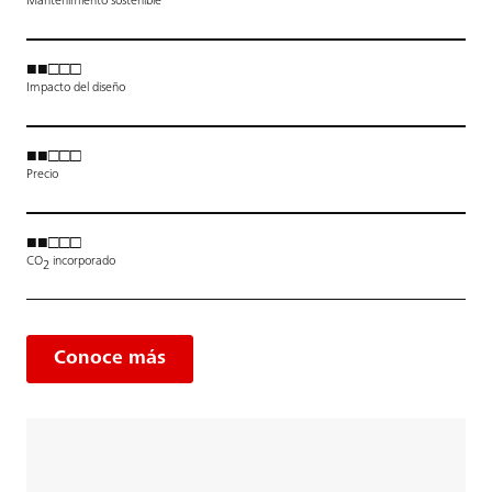
Mantenimiento sostenible
■■□□□
Impacto del diseño
■■□□□
Precio
■■□□□
CO
incorporado
2
Conoce más