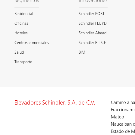
Segmentos
Innovaciones
Residencial
Schindler PORT
Oficinas
Schindler FLUYD
Hoteles
Schindler Ahead
Centros comerciales
Schindler R.I.S.E
Salud
BIM
Transporte
Elevadores Schindler, S.A. de C.V.
Camino a Sa
Fraccionami
Mateo
Naucalpan d
Estado de M